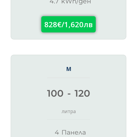
4.7 kWh/ден
828€/1,620лв
М
100 - 120
литра
4 Панела