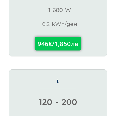
1 680 W
6.2 kWh/ден
946€/1,850лв
L
120 - 200