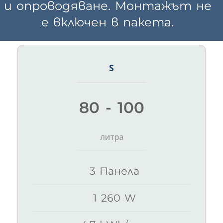
и опроводяване. Монтажът не
е включен в пакета.
S
80 - 100
литра
3 Панела
1 260 W