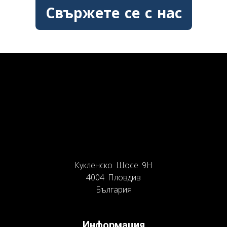
Свържете се с нас
info@volticbg.com
+359 887 906 702
Техногама ООД
Кукленско Шосе 9Н
4004 Пловдив
България
Информация