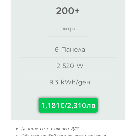
200+
литра
6 Панела
2 520 W
9.3 kWh/ден
1,181€/2,310лв
Цените са с включен ДДС.
Обемът на бойлера за всеки пакет е