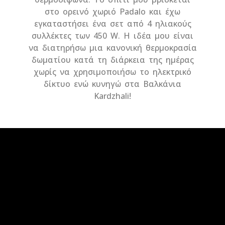
στο ορεινό χωριό Padalo και έχω
εγκαταστήσει ένα σετ από 4 ηλιακούς
συλλέκτες των 450 W. Η ιδέα μου είναι
να διατηρήσω μια κανονική θερμοκρασία
δωματίου κατά τη διάρκεια της ημέρας
χωρίς να χρησιμοποιήσω το ηλεκτρικό
δίκτυο ενώ κυνηγώ στα Βαλκάνια
Kardzhali!
info@volticbg.com
+359 887 906 702