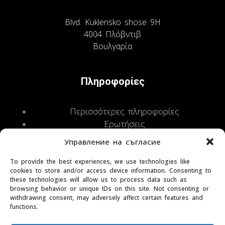
Technogamma LTD
Blvd. Kuklensko shose 9H
4004 Πλόβντιβ
Βουλγαρία
Πληροφορίες
Περισσότερες πληροφορίες
Ερωτήσεις
Управление на съгласие
Σχετικά με εμάς
To provide the best experiences, we use technologies like
cookies to store and/or access device information. Consenting to
these technologies will allow us to process data such as
Επαφές
browsing behavior or unique IDs on this site. Not consenting or
withdrawing consent, may adversely affect certain features and
functions.
Copyright © 2026
Voltic